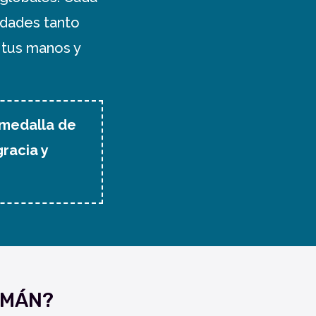
idades tanto
 tus manos y
 medalla de
racia y
SMÁN?