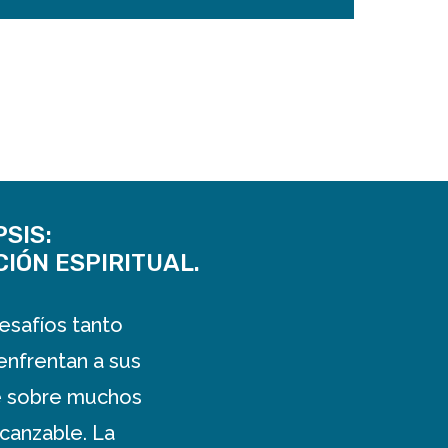
SIS:
IÓN ESPIRITUAL.
esafíos tanto
enfrentan a sus
ne sobre muchos
lcanzable. La