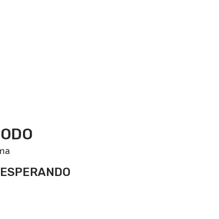
TODO
lma
 ESPERANDO