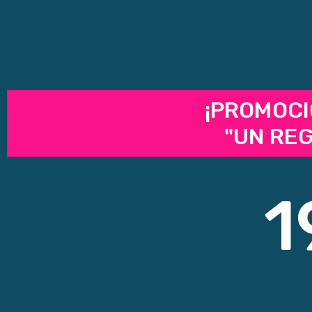
¡PROMOCI
"UN RE
1