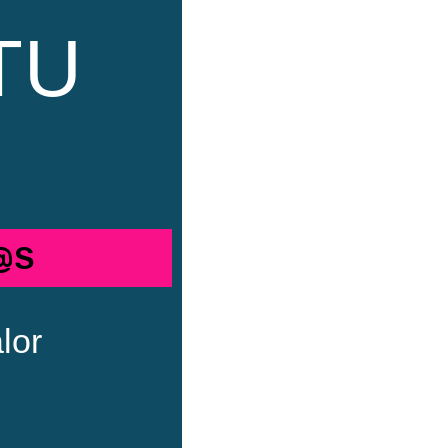
TU
@S
lor