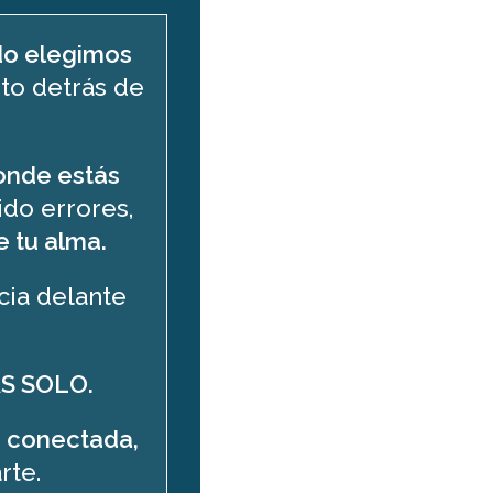
ndo elegimos
to detrás de
onde estás
ido errores,
de tu alma.
cia delante
AS SOLO.
s conectada,
rte.